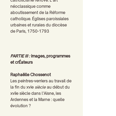
catholicisme rénové. L’art
néoclassique comme
aboutissement de la Réforme
catholique. Églises paroissiales
urbaines et rurales du diocèse
de Paris, 1750-1793
PARTIE III :
images, programmes
et cr
É
ateurs
Raphaëlle Chossenot
Les peintres-verriers au travail de
la fin du xvie
siècle
au début du
xviie siècle dans l’Aisne, les
Ardennes et la Marne : quelle
évolution ?