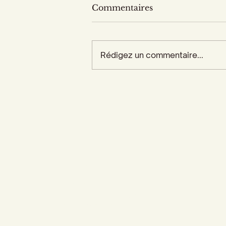
Commentaires
Rédigez un commentaire...
Accueil
Actualités
Adhésion - Rejoignez-nous
Dons - Soutenez-nous
Librairie - Boutique
Centre François Garnier
Contactez-nous !