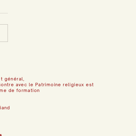
t général,
contre avec le Patrimoine religieux est
me de formation
riand
s