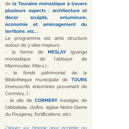
de 
la Touraine monastique à travers 
plusieurs aspects : architecture et 
décor sculpté, enluminure, 
économie et aménagement du 
territoire, etc...
Le programme est ainsi structuré 
autour de 3 sites majeurs :
- la ferme de 
MESLAY 
(grange 
monastique de l'abbaye de 
Marmoutier, XIIIe s.) ;
- le fonds patrimonial de la 
Bibliothèque municipale de 
TOURS 
(manuscrits enluminés provenant de 
Cormery...) ;
- le site de 
CORMERY 
(vestiges de 
l'abbatiale, cloître, église Notre-Dame 
du Fougeray, fortifications, etc).
Cliquez sur l'image pour accéder au 