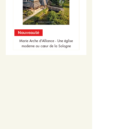
Nouveauté
Nouveauté
Marie Arche d'Alliance - Une église
moderne au cœur de la Sologne
Accueil
Actualités
Adhésion - Rejoignez-nous
Dons - Soutenez-nous
Librairie - Boutique
Centre François Garnier
Contactez-nous !