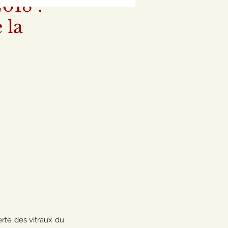
018 :
 la
te des vitraux du 