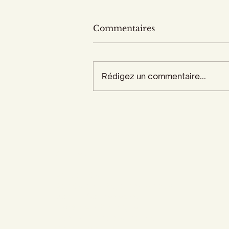
Commentaires
Rédigez un commentaire...
Accueil
Actualités
Adhésion - Rejoignez-nous
Dons - Soutenez-nous
Librairie - Boutique
Centre François Garnier
Contactez-nous !