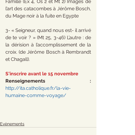
Famille (Ex 4, Os 2 et Mt 2) Images de 
l’art des catacombes à Jérôme Bosch, 
du Mage noir à la fuite en Egypte
3- « Seigneur, quand nous est- il arrivé 
de te voir ? » (Mt 25, 3-46) L’autre : de 
la dérision à l’accomplissement de la 
croix. (de Jérôme Bosch à Rembrandt 
et Chagall).
S'inscrire avant le 15 novembre 
Renseignements : 
http://ita.catholique.fr/la-vie-
humaine-comme-voyage/
Evènements