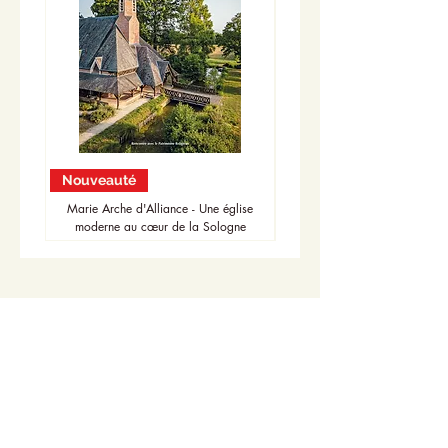
Nouveauté
Nouveauté
Marie Arche d'Alliance - Une église
moderne au cœur de la Sologne
Accueil
Actualités
Adhésion - Rejoignez-nous
Dons - Soutenez-nous
Librairie - Boutique