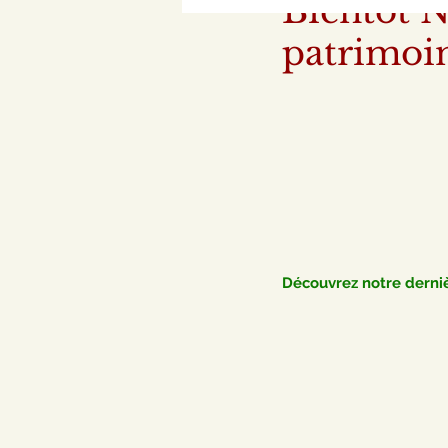
Bientôt N
patrimoin
Découvrez notre derniè