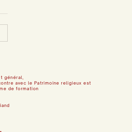
t général,
contre avec le Patrimoine religieux est
me de formation
riand
s