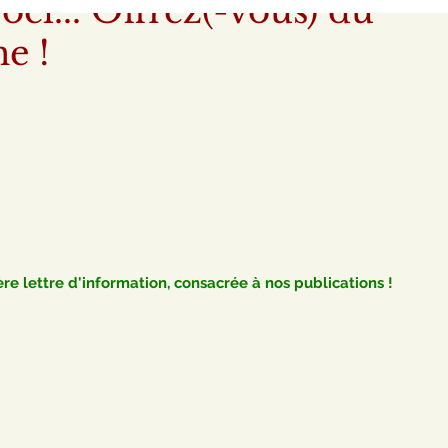
oël... Offrez(-vous) du
e !
re lettre d'information, consacrée à nos publications !