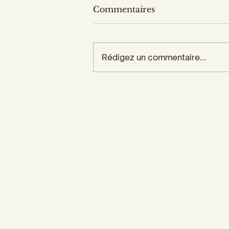
Commentaires
Rédigez un commentaire...
Accueil
Actualités
Adhésion - Rejoignez-nous
Dons - Soutenez-nous
Librairie - Boutique
Centre François Garnier
Contactez-nous !