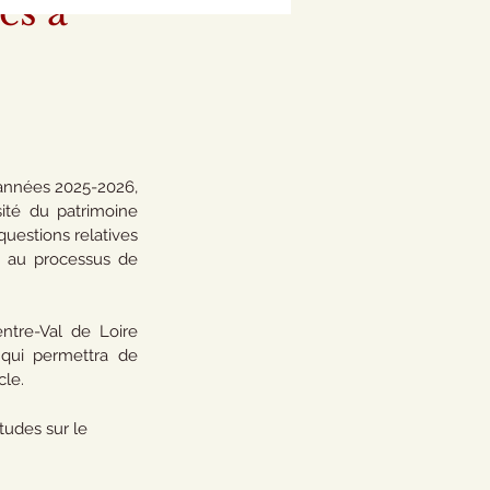
es à
 années 2025-2026, 
ité du patrimoine 
uestions relatives 
s, au processus de 
ntre-Val de Loire 
qui permettra de 
cle.
tudes sur le 