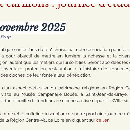
 carillons : journée d'étud
novembre 2025
-Braye
atique sur les "arts du feu" choisie par notre association pour les
 a pour objectif de mettre en lumière la richesse et la divers
on, autant que les métiers qui lui sont liés. Seront abordées les q
nventaire, protection, restauration…), à l’histoire des fonderie
n des cloches, de leur fonte à leur bénédiction.
d'un aspect particulier du patrimoine religieux en Région Ce
visite au Musée Campanaire Bollée, à Saint-Jean-de-Braye, 
re d’une famille de fondeurs de cloches active depuis le XVIII
 siè
e
ramme (et le bulletin d'inscription) de notre prochaine journée d'é
e la Région Centre-Val de Loire en cliquant sur 
ce lien