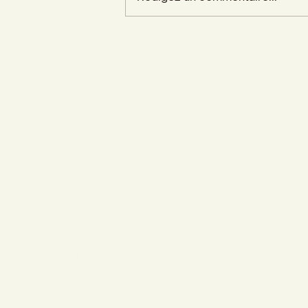
Accueil
Actualités
Adhésion - Rejoignez-nous
Dons - Soutenez-nous
Librairie - Boutique
Centre François Garnier
Contactez-nous !
Adresse postale
Centre François Garnier
10, place John Stewart de Buchan
36700 CHÂTILLON-SUR-INDRE
Contact
02 54 38 74 57