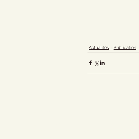
Actualités
Publication
Accueil
Actualités
Adhésion - Rejoignez-nous
Dons - Soutenez-nous