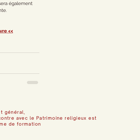
sera également 
nte.
vre
 <<
t général,
contre avec le Patrimoine religieux est
me de formation