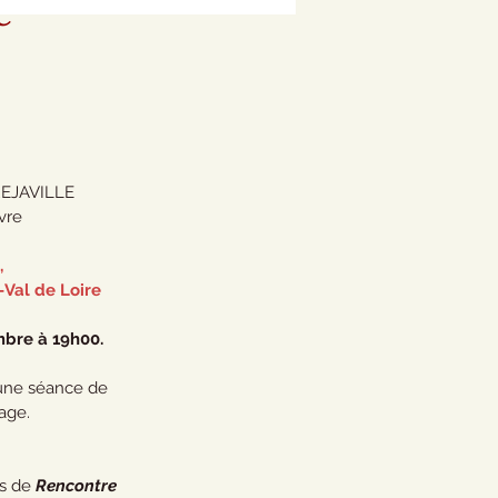
e
REJAVILLE
vre
 
-Val de Loire 
mbre à 19h00.
'une séance de 
age. 
s de 
Rencontre 