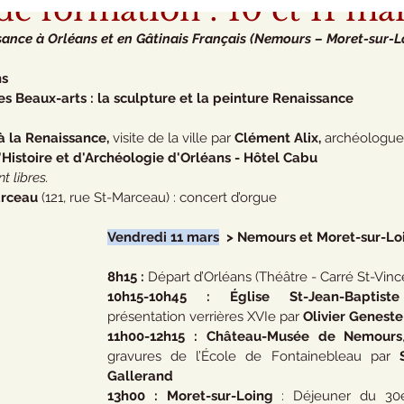
de formation : 10 et 11 ma
ance à Orléans et en Gâtinais Français (Nemours – Moret-sur-L
                 
s Beaux-arts : la sculpture et la peinture Renaissance
à la Renaissance, 
visite de la ville par 
Clément Alix,
 archéologue 
Histoire et d'Archéologie d'Orléans - Hôtel Cabu
t libres.
arceau
 (121, rue St-Marceau) : concert d’orgue
Vendredi 11 mars
  > Nemours et Moret-sur-Lo
8h15 : 
Départ d’Orléans (Théâtre - Carré St-Vinc
10h15-10h45 : Église St-Jean-Bapti
présentation verrières XVIe par 
Olivier Geneste
11h00-12h15 : Château-Musée de Nemours
gravures de l’École de Fontainebleau par 
Gallerand
13h00 : Moret-sur-Loing
 : Déjeuner du 30e