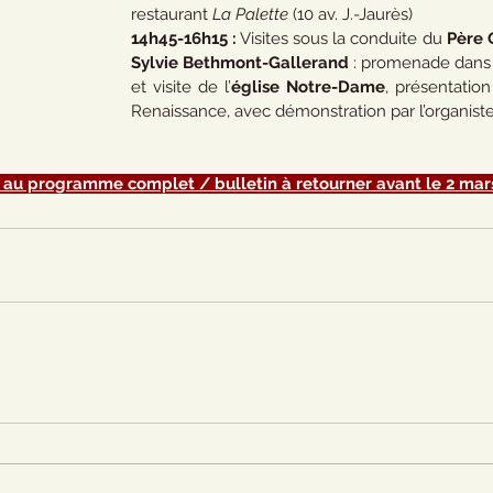
restaurant 
La Palette
 (10 av. J.-Jaurès)
14h45-16h15 :
 Visites sous la conduite du 
Père O
Sylvie Bethmont-Gallerand 
: promenade dans 
et visite de l’
église Notre-Dame
, présentation
Renaissance, avec démonstration par l’organiste t
 au programme complet / bulletin à retourner avant le 2 mar