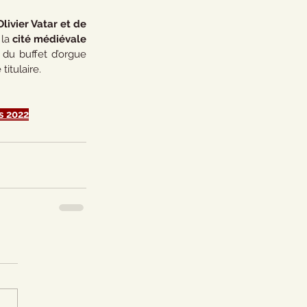
livier Vatar et de 
la 
cité médiévale 
 du buffet d’orgue 
itulaire. 
s 202
2