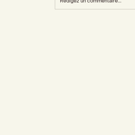
Rédigez un commentaire...
Accueil
Actualités
Adhésion - Rejoignez-nous
Dons - Soutenez-nous
Librairie - Boutique
Centre François Garnier
Contactez-nous !
Adresse postale
Centre François Garnier
10, place John Stewart de Buchan
36700 CHÂTILLON-SUR-INDRE
Contact
02 54 38 74 57