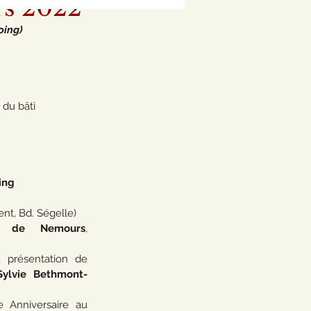
rs 2022
oing)
du bâti 
ing
ent, Bd. Ségelle)
ste de Nemours
, 
 
, présentation de 
Sylvie Bethmont-
 Anniversaire au 