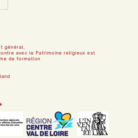
t général,
contre avec le Patrimoine religieux est
me de formation
riand
s