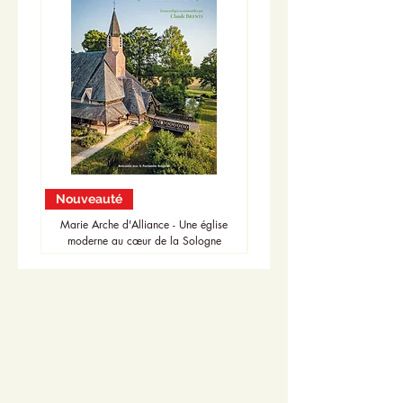
Nouveauté
Nouveauté
Marie Arche d'Alliance - Une église
moderne au cœur de la Sologne
Accueil
Actualités
Adhésion - Rejoignez-nous