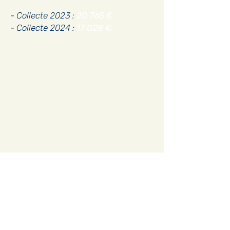
- Collecte 2023 :
20 765 €
- Collecte 2024 :
17 028 €
Accueil
Actualités
Adhésion - Rejoignez-nous
Dons - Soutenez-nous
Librairie - Boutique
Centre François Garnier
Contactez-nous !
Adresse postale
Centre François Garnier
10, place John Stewart de Buchan
36700 CHÂTILLON-SUR-INDRE