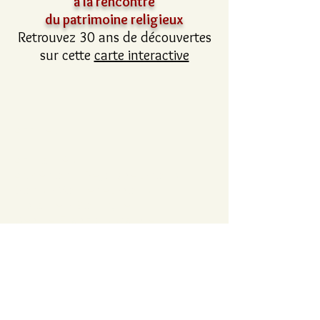
à la rencontre
du patrimoine religieux
Retrouvez 30 ans de découvertes
sur cette
carte interactive
Accueil
Actualités
Adhésion - Rejoignez-nous
Dons - Soutenez-nous
Librairie - Boutique
Centre François Garnier
Contactez-nous !
Adresse postale
Centre François Garnier
10, place John Stewart de Buchan
36700 CHÂTILLON-SUR-INDRE