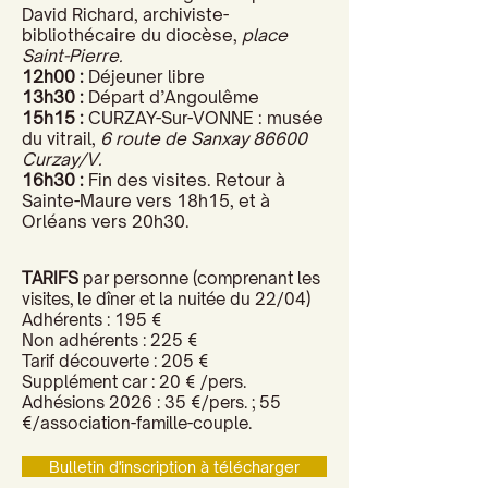
David Richard, archiviste-
bibliothécaire du diocèse,
place
Saint-Pierre.
12h00 :
Déjeuner libre
13h30 :
Départ d’Angoulême
15h15 :
CURZAY-Sur-VONNE : musée
du vitrail,
6 route de Sanxay 86600
Curzay/V.
16h30 :
Fin des visites. Retour à
Sainte-Maure vers 18h15, et à
Orléans vers 20h30.
TARIFS
par personne (comprenant les
visites, le dîner et la nuitée du 22/04)
Adhérents : 195 €
Non adhérents : 225 €
Tarif découverte : 205 €
Supplément car : 20 € /pers.
Adhésions 2026 : 35 €/pers. ; 55
€/association-famille-couple.
Bulletin d'inscription à télécharger