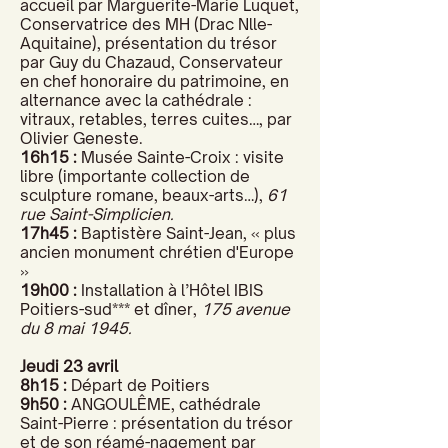
accueil par Marguerite-Marie Luquet,
Conservatrice des MH (Drac Nlle-
Aquitaine), présentation du trésor
par Guy du Chazaud, Conservateur
en chef honoraire du patrimoine, en
alternance avec la cathédrale :
vitraux, retables, terres cuites…, par
Olivier Geneste.
16h15 :
Musée Sainte-Croix : visite
libre (importante collection de
sculpture romane, beaux-arts…),
61
rue Saint-Simplicien.
17h45 :
Baptistère Saint-Jean, « plus
ancien monument chrétien d'Europe
»
19h00 :
Installation à l’Hôtel IBIS
Poitiers-sud*** et dîner,
175 avenue
du 8 mai 1945.
Jeudi 23 avril
8h15 :
Départ de Poitiers
9h50 :
ANGOULÊME, cathédrale
Saint-Pierre : présentation du trésor
et de son réamé-nagement par