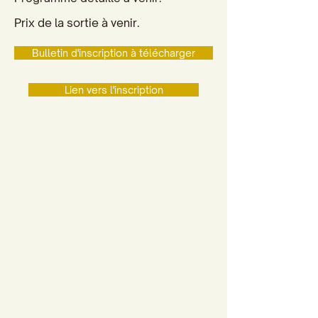
Prix de la sortie à venir.
Bulletin d'inscription à télécharger
Lien vers l'inscription
Accueil
Actualités
Adhésion - Rejoignez-nous
Dons - Soutenez-nous
Librairie - Boutique
Centre François Garnier
Contactez-nous !