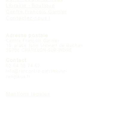
Librairie - Boutique
Centre François Garnier
Contactez-nous !
Adresse postale
Centre François Garnier
10, place John Stewart de Buchan
36700 CHÂTILLON-SUR-INDRE
Contact
02 54 38 74 57
info@rencontre-patrimoine-
religieux.fr
Mentions légales
Reconnue d'intérêt général,
l'association Rencontre avec le
Patrimoine religieux est