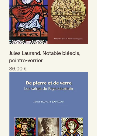
Jules Laurand. Notable blésois,
peintre-verrier
Prix
36,00 €