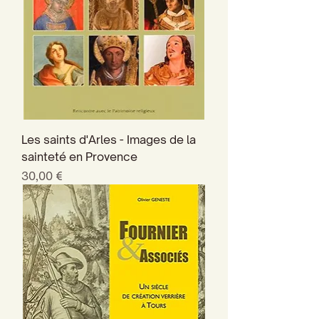
Les saints d'Arles - Images de la
sainteté en Provence
Prix
30,00 €