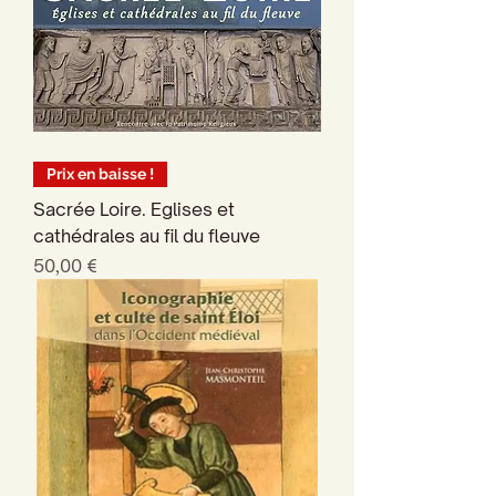
Prix en baisse !
Sacrée Loire. Eglises et
cathédrales au fil du fleuve
Prix
50,00 €