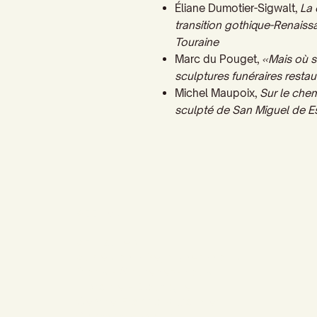
Éliane Dumotier-Sigwalt,
La 
transition gothique-Renais
Touraine
Marc du Pouget,
«Mais où s
sculptures funéraires restau
Michel Maupoix,
Sur le chem
sculpté de San Miguel de Es
Accueil
Actualités
Adhésion - Rejoignez-nous
Dons - Soutenez-nous
Librairie - Boutique
Centre François Garnier
Contactez-nous !