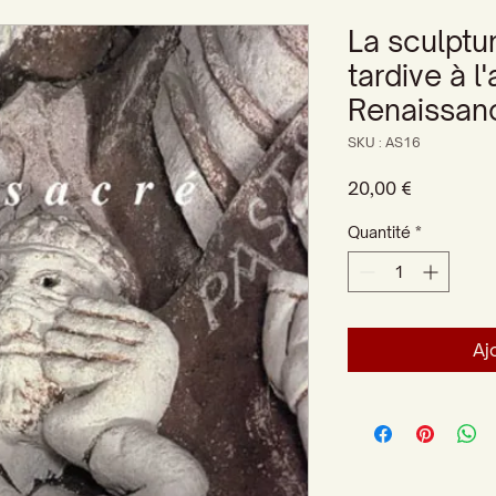
La sculptur
tardive à l
Renaissanc
SKU : AS16
Prix
20,00 €
Quantité
*
Aj