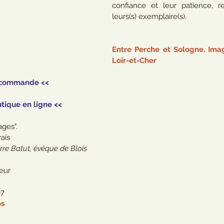
confiance et leur patience, re
leurs(s) exemplaire(s).
Entre Perche et Sologne. Imag
Loir-et-Cher
 commande <<
tique en ligne <<
ages".
rais
rre Batut, évêque de Blois
leur
-7
os