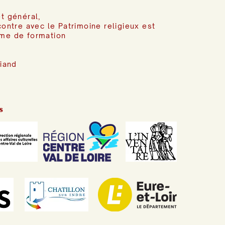
t général,
contre avec le Patrimoine religieux est
me de formation
riand
s