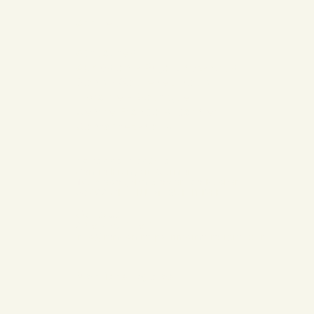
Accueil
Actualités
Adhésion - Rejoignez-nous
Dons - Soutenez-nous
Librairie - Boutique
Centre François Garnier
Contactez-nous !
Adresse postale
Centre François Garnier
10, place John Stewart de Buchan
36700 CHÂTILLON-SUR-INDRE
Contact
02 54 38 74 57
info@rencontre-patrimoine-religieux.fr
Mentions légales