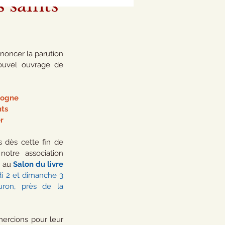
 saints
noncer la parution 
ce vendredi  1er février du nouvel ouvrage de 
 
logne 
nts
r
s dès cette fin de 
otre association 
 au 
Salon du livre 
i 2 et dimanche 3 
uron, près de la 
ercions pour leur 