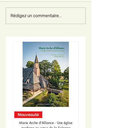
Rédigez un commentaire...
Nouveauté
Nouveauté
Marie Arche d'Alliance - Une église
moderne au cœur de la Sologne