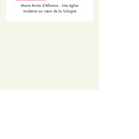
Marie Arche d'Alliance - Une église
moderne au cœur de la Sologne
Accueil
Actualités
Adhésion - Rejoignez-nous
Dons - Soutenez-nous
Librairie - Boutique
Centre François Garnier
Contactez-nous !
Adresse postale
Centre François Garnier
10, place John Stewart de Buchan
36700 CHÂTILLON-SUR-INDRE
Contact