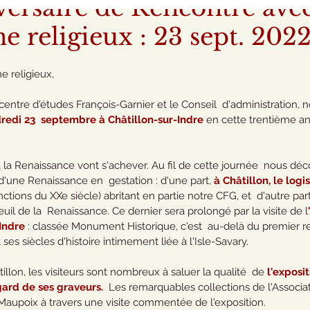
ersaire de Rencontre avec
e religieux : 23 sept. 202
e religieux,
centre d'études François-Garnier et le Conseil  d'administration, n
redi 23  septembre à Châtillon-sur-Indre 
en cette trentième an
la Renaissance vont s'achever. Au fil de cette journée  nous déco
'une Renaissance en  gestation : d'une part, 
à Châtillon, le log
nctions du XXe siècle) abritant en partie notre CFG, et  d'autre part
seuil de la  Renaissance. Ce dernier sera prolongé par la visite de l
Indre
 : classée Monument Historique, c'est  au-delà du premier re
ses siècles d'histoire intimement liée à l'Isle-Savary.
illon, les visiteurs sont nombreux à saluer la qualité  de
 l'exposi
gard de ses graveurs. 
 Les remarquables collections de l'Associa
Maupoix à travers une visite commentée de l'exposition.