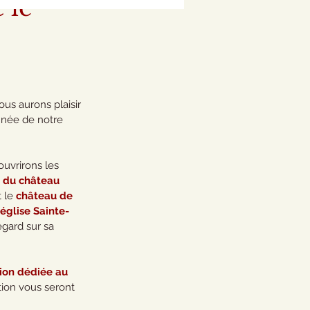
 le
2
ous aurons plaisir 
née de notre  
uvrirons les 
is du château
 le 
château de 
'église Sainte-
gard sur sa 
tion dédiée au 
tion vous seront 