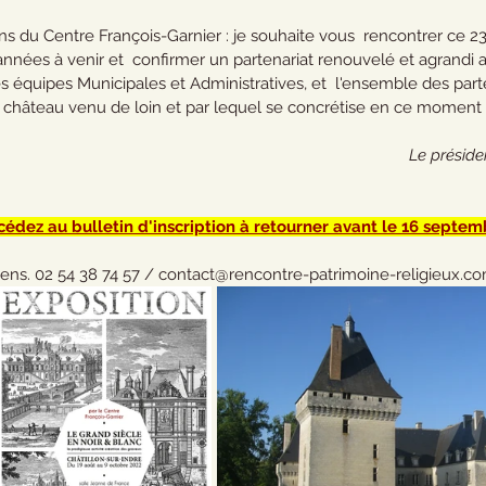
ans du Centre François-Garnier : je souhaite vous  rencontrer ce 
nnées à venir et  confirmer un partenariat renouvelé et agrandi av
es équipes Municipales et Administratives, et  l'ensemble des part
château venu de loin et par lequel se concrétise en ce moment 
Le présiden
cédez au bulletin d'inscription à retourner avant le 16 septem
ens. 02 54 38 74 57 / contact@rencontre-patrimoine-religieux.c