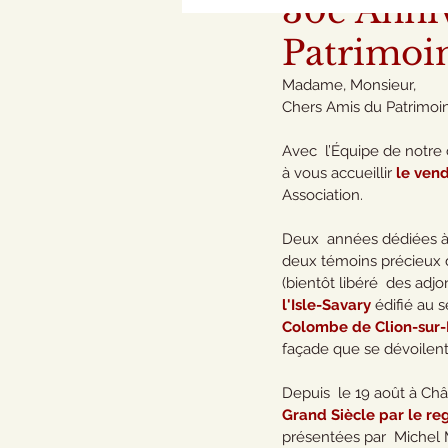
30e Anniv
Patrimoin
Madame, Monsieur,
Chers Amis du Patrimoin
Avec  l’Équipe de notre 
à vous accueillir 
le vend
Association.
Deux  années dédiées à 
deux témoins précieux d
(bientôt libéré  des adjo
l'Isle-Savary
 édifié au 
Colombe de Clion-sur-
façade que se dévoilent 
Depuis  le 19 août à Chât
Grand Siècle par le re
présentées par  Michel 