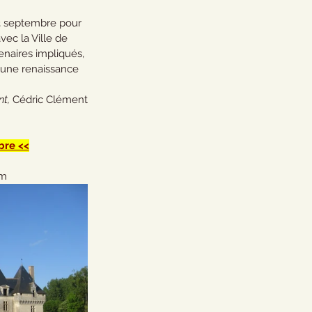
23 septembre pour 
ec la Ville de  
enaires impliqués, 
une renaissance  
t, 
Cédric Clément
bre <<
om