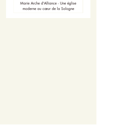
Marie Arche d'Alliance - Une église
moderne au cœur de la Sologne
Accueil
Actualités
Adhésion - Rejoignez-nous
Dons - Soutenez-nous
Librairie - Boutique
Centre François Garnier
Contactez-nous !
Adresse postale
Centre François Garnier
10, place John Stewart de Buchan
36700 CHÂTILLON-SUR-INDRE
Contact