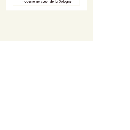
moderne au cœur de la Sologne
Accueil
Actualités
Adhésion - Rejoignez-nous
Dons - Soutenez-nous
Librairie - Boutique
Centre François Garnier
Contactez-nous !
Adresse postale
Centre François Garnier
10, place John Stewart de Buchan
36700 CHÂTILLON-SUR-INDRE
Contact
02 54 38 74 57
info@rencontre-patrimoine-