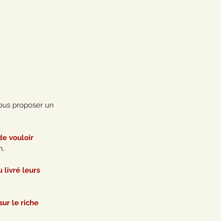
vous proposer un 
e vouloir 
n.
livré leurs 
ur le riche 