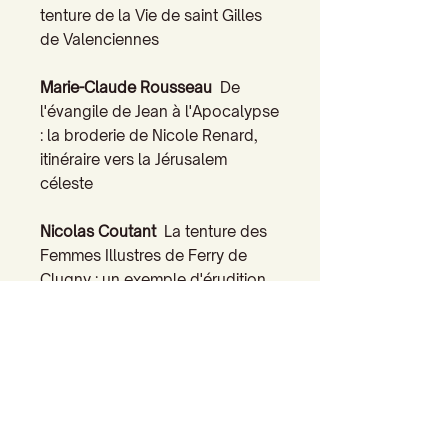
tenture de la Vie de saint Gilles
de Valenciennes
Marie-Claude Rousseau
De
l'évangile de Jean à l'Apocalypse
: la broderie de Nicole Renard,
itinéraire vers la Jérusalem
céleste
Nicolas Coutant
La tenture des
Femmes Illustres de Ferry de
Clugny : un exemple d'érudition
littéraire
Dominique Millet-Gérard
Lecture
claudélienne des tapisseries de
Charles Quint : «l'innombrable
balbutiement du textile»