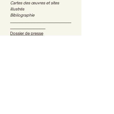
Cartes des œuvres et sites
illustrés
Bibliographie
________________________________________
_______________________
Dossier de presse
Accueil
Actualités
Adhésion - Rejoignez-nous
Dons - Soutenez-nous
Librairie - Boutique
Centre François Garnier
Contactez-nous !