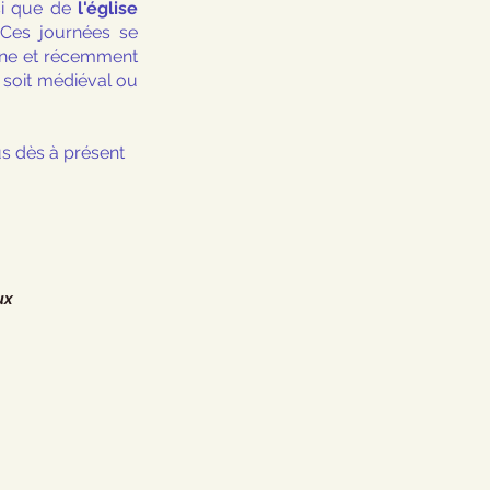
si que de 
l'église 
Ces journées se 
gne et récemment 
 soit médiéval ou 
us dès à présent
ux