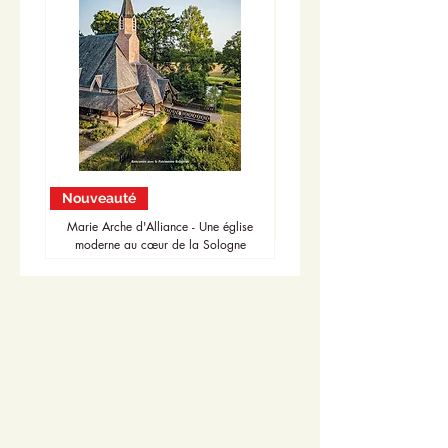
Nouveauté
Nouveauté
Marie Arche d'Alliance - Une église
moderne au cœur de la Sologne
Accueil
Actualités
Adhésion - Rejoignez-nous
Dons - Soutenez-nous