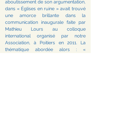
aboutissement de son argumentation, 
dans « Églises en ruine » avait trouvé 
une amorce brillante dans la 
communication inaugurale faite par 
Mathieu Lours au colloque 
international organisé par notre 
Association, à Poitiers en 2011. La 
thématique abordée alors : « 
Reconstruire, restaurer, renouveler, La 
reconstruction des églises après les 
conflits religieux en France et en 
Europe » a permis de réunir les 
éléments d’une réflexion à l’échelle 
européenne en une publication, dans 
Art Sacré 31
. La communication 
présentée par Mathieu Lours avait 
pour titre « Renaître de ses cendres ». 
Nous voudrions croire en son 
caractère prémonitoire, et qu’elle 