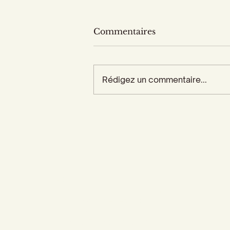
Commentaires
Rédigez un commentaire...
Accueil
Actualités
Adhésion - Rejoignez-nous
Dons - Soutenez-nous
Librairie - Boutique
Centre François Garnier