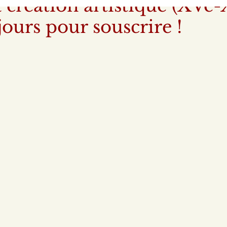
a création artistique (XVe-
jours pour souscrire !