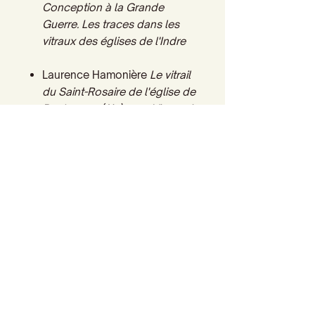
Conception à la Grande
Guerre. Les traces dans les
vitraux des églises de l'Indre
Laurence Hamonière
Le vitrail
du Saint-Rosaire de l'église de
Replonges (Ain)
:
une Vierge
à
l'enfant
de l'atelier chartrain
Lorin pour un programme des
années 1920
Henri Guérin
L'inspiration
mariale dans mon œuvre
vitrail