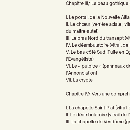
Chapitre
III/
Le beau gothique 
I. Le portail de
la Nouvelle Allia
II. Le chœur
(verrière axiale ; v
du maître-autel)
III. Le bras Nord du transept
(vi
IV. Le déambulatoire (vitrail de
V. Le bas-côté Sud (Fuite en Ég
l’Évangéliste
)
VI. Le « pulpitre »
(panneaux de 
l’Annonciation)
VII. La crypte
Chapitre IV/
Vers une compréhe
I. La chapelle Saint-Piat (vitrai
II. Le déambulatoire (vitrail de
III. La chapelle de Vendôme (g