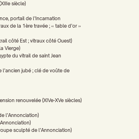
(
XIII
e siècle
)
nce, portail de l’Incarnation
itraux de la 1ère travée ; « table d’or »
trail côté Est ; vitraux côté Ouest)
 la Vierge
)
ypte du vitrail de saint Jean
l’ancien jubé ; clé de voûte de
nsion renouvelée (
XIV
e-
XV
e siècles)
l de l’Annonciation
)
 l’Annonciation
)
roupe sculpté de l’Annonciation
)