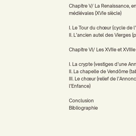
Chapitre V/
La Renaissance, e
médiévales (
XVI
e
siècle)
I. Le Tour du
chœur
(cycle de l
II. L’ancien autel des Vierges 
Chapitre VI/
Les
XVII
e
et
XVIII
e
I. La crypte (vestiges d’une An
II. La chapelle de Vendôme (tab
III. Le chœur
(relief de l’Annonc
l’Enfance)
Conclusion
Bibliographie