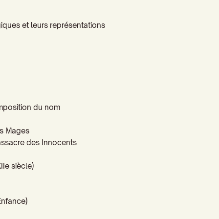
giques et leurs représentations
 Imposition du nom
des Mages
 Massacre des Innocents
II
e s
iècle)
 de l’Enfance)