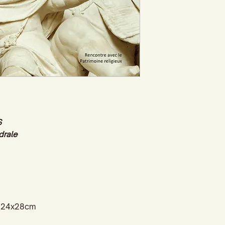
S
drale
 - 24x28cm