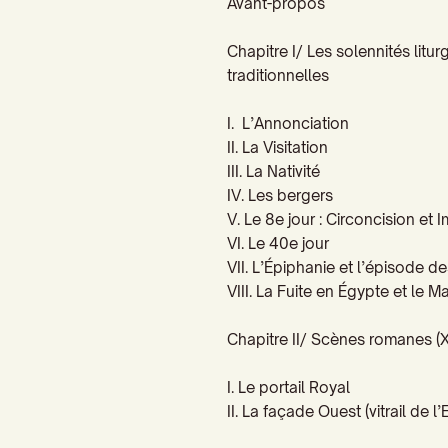
Avant-propos
Chapitre I/
Les solennités litur
traditionnelles
I. L’Annonciation
II. La Visitation
III. La Nativité
IV. Les bergers
V. Le 8e jour : Circoncision et
VI. Le 40e jour
VII. L’Épiphanie et l’épisode 
VIII. La Fuite en Égypte et le
Chapitre II/
Scènes romanes (
X
I. Le portail Royal
II. La façade Ouest (vitrail