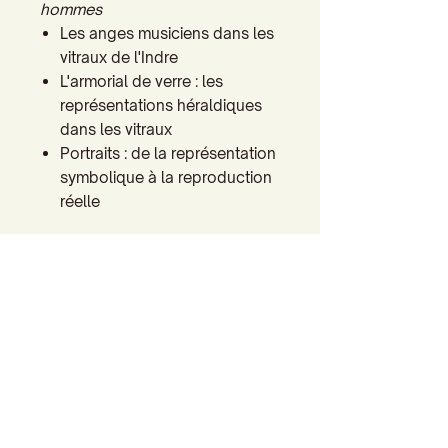
hommes
Les anges musiciens dans les
vitraux de l'Indre
L'armorial de verre : les
représentations héraldiques
dans les vitraux
Portraits : de la représentation
symbolique à la reproduction
réelle
Chapitre VIII : Images du Berry
Les représentations de sites et
d'édifices
Sainte Solange, patronne du
Berry
autres images de la sainteté
en Berry
Index, carte