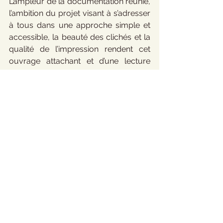
L’ampleur de la documentation réunie, 
l’ambition du projet visant à s’adresser 
à tous dans une approche simple et 
accessible, la beauté des clichés et la 
qualité de l’impression rendent cet 
ouvrage attachant et d’une lecture 
aisée. La démarche voulue 
expressément par la Ville n’était pas de 
produire une « somme universitaire » 
mais un « travail scientifique de 
référence » selon l’Avant-Propos du 
maire Christophe Bouchet, qui en 
synthétise ainsi la philosophie. 
L’ouvrage offert aux lecteurs s’accorde 
pleinement avec cette intention.
Nous avons lu, nous avons aimé...