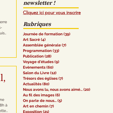
newsletter !
Cliquez ici pour vous inscrire
verre
Rubriques
s-
Journée de formation
(39)
39 posts
te
Art Sacré
(4)
4 posts
t des
Assemblée générale
(7)
7 posts
de la
Programmation
(33)
33 posts
0
Publication
(28)
28 posts
50
Voyage d'études
(9)
9 posts
Evènements
(60)
60 posts
Salon du Livre
(12)
12 posts
l,
Trésors des églises
(7)
7 posts
Actualités
(80)
80 posts
Nous avons lu, nous avons aimé...
(20)
20 posts
Au fil des images
(6)
6 posts
Une
On parle de nous...
(5)
5 posts
18h à
Art en chemin
(7)
7 posts
ette
Exposition
(21)
21 posts