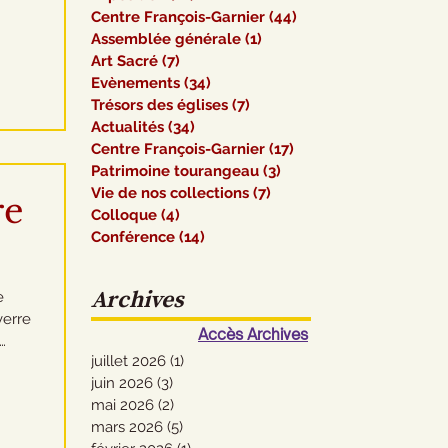
Centre François-Garnier
(44)
44 posts
ts
Assemblée générale
(1)
1 post
Art Sacré
(7)
7 posts
mun :
Evènements
(34)
34 posts
Trésors des églises
(7)
7 posts
Actualités
(34)
34 posts
Centre François-Garnier
(17)
17 posts
Patrimoine tourangeau
(3)
3 posts
Vie de nos collections
(7)
7 posts
re
Colloque
(4)
4 posts
Conférence
(14)
14 posts
Archives
e
verre
Accès Archives
juillet 2026
(1)
1 post
tiers
juin 2026
(3)
3 posts
de
mai 2026
(2)
2 posts
 de la
mars 2026
(5)
5 posts
e