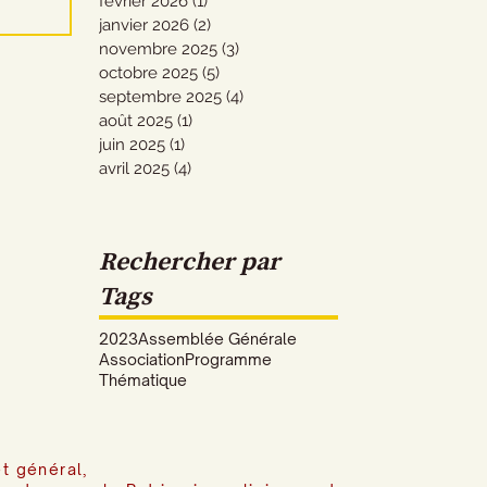
février 2026
(1)
1 post
rtin
janvier 2026
(2)
2 posts
novembre 2025
(3)
3 posts
octobre 2025
(5)
5 posts
septembre 2025
(4)
4 posts
août 2025
(1)
1 post
juin 2025
(1)
1 post
avril 2025
(4)
4 posts
Rechercher par
Tags
2023
Assemblée Générale
Association
Programme
Thématique
t général,