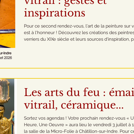
vitrail : gestes et
inspirations
Pour ce second rendez-vous, l'art de la peinture sur 
est à l'honneur ! Découvrez les créations des peintre
verriers du XIXe siècle et leurs sources d'inspiration, puis
l'art de peindre le verre aujourd'hui avec une vitraillis
professionnelle. Circuit découverte autour du vitrail e
métiers du verre. Rendez-vous à 14h15 – Auditorium 
médiathèque 8, place John Stewart de Buchan, 3670
Châtillon-sur-Indre Début de l'atelier : 14h30 Durée : 
minutes Cette pre
Les arts du feu : émai
vitrail, céramique...
Sortez vos agendas ! Votre prochain rendez-vous « 
Heure, Une Oeuvre » aura lieu le vendredi 3 juillet à 
la salle de la Micro-Folie à Châtillon-sur-Indre. Pour c