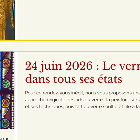
soirée, le Centre François Garnier vous propose une
conférence consacrée aux arts du feu. Aussi différen
qu’ils puissent paraître, des arts comme la faïence, la
ferronnerie, le vitrail ou les émaux ont un point com
ils nécessitent, à un ou plusieurs moments de leur
élaboration, une chauffe ou une
24 juin 2026 : Le ver
dans tous ses états
Pour ce rendez-vous inédit, nous vous proposons un
approche originale des arts du verre : la peinture sur 
et ses techniques, puis l’art du verre soufflé et filé à la
flamme. Circuit découverte autour du vitrail et des mé
du verre Rendez-vous à 14h45 – Église Saint-Martin 
Valençay 27, route de Chabris, 36600 Valençay Début
visite : 15h00 Durée : 45 minutes Cette première étap