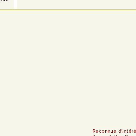
vous invite à découvrir les vitraux de l’Église Saint-Ma
de Valençay en comp
Reconnue d'intérê