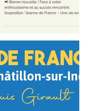
Jeanne de France
prolongée !
📢 Bonne nouvelle ! Face à votre
enthousiasme et au succès rencontré,
l’exposition “Jeanne de France – Une vie en
images” est prolongée jusqu’au 28 novembre !
🎉 📅 Initialement prévue du 23 août au 12
octobre, cette exposition vous invite à
(re)découvrir une figure emblématique de
l’Histoire de France : 👑 Jeanne de France
(1464-1505), fille de Louis XI, reine de France,
duchesse de Berry, "seigneur" de Châtillon-
sur-Indre, fondatrice de l’Ordre des
Annonciades à Bourges… et