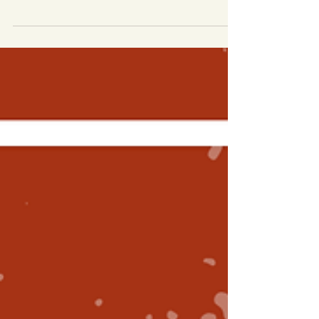
rayonnantes du chevet (détail de la verrière
de saint Maurice) © Région Centre-Val de
Loire, Inventaire général, François Lauginie La
cathédrale Saint-Gatien de Tours abrite des
vitraux datant du XIIIᵉ siècle à nos jours,
offrant une remarquable rétrospective de
l’histoire du vitrail. À travers leurs couleurs,
leurs techniques et leurs styles, ces verrières
racontent autant l’évolution artistique que
l’histoire de l’édifice lui-même. La