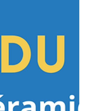
autour du vitrail et des métiers du verre.
Rendez-vous à 14h15 – Auditorium de la
médiathèque 8, place John Stewart de
Buchan, 36700 Châtillon-sur-Indre Début de
l'atelier : 14h30 Durée : 50 minutes Cette pre