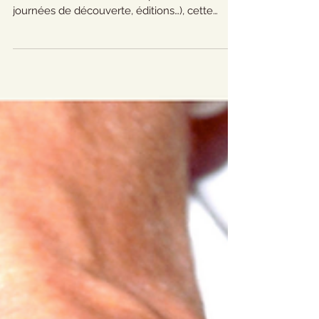
À la croisée des différentes activités de
l’association (inventaires du patrimoine,
journées de découverte, éditions…), cette
exposition a pour ambition de mettre en
valeur des éléments caractéristiques du
patrimoine religieux de notre région, dans
toute sa diversité. Elle représente aussi une
double célébration ! 15 ans de complicité
Cette exposition mettra en effet en valeur la
complicité artistique et professionnelle nouée
depuis 15 ans avec Anthony Perrot,
photograph