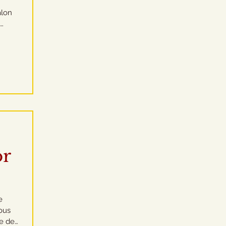
alon
 un
e 29
s
or
ous
me de