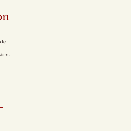
on
 le
isième
t de
lace
e
une
 prix,
-