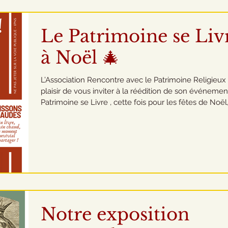
passionnés, d’explorer de nouveaux horizons et de
partager un moment convivial.Nous serons rav
Le Patrimoine se Liv
à Noël 🎄
L’Association Rencontre avec le Patrimoine Religieux 
plaisir de vous inviter à la réédition de son événemen
Patrimoine se Livre , cette fois pour les fêtes de Noël
une ambiance conviviale et chaleureuse autour de
boissons chaudes . Date et horaires : Samedi 6 déce
– 10h à 12h et 14h à 18h Lieu : au Centre François-Garnier !
Vous pourrez découvrir une large sélection d’ouvrage
neufs et d’occasion à prix doux, sur des thèmes variés
patrimoine, beaux-arts
Notre exposition