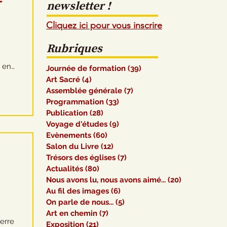
-
newsletter !
Cliquez ici pour vous inscrire
Rubriques
e en
Journée de formation
(39)
39 posts
Art Sacré
(4)
4 posts
Assemblée générale
(7)
7 posts
Programmation
(33)
33 posts
Publication
(28)
28 posts
 15
Voyage d'études
(9)
9 posts
Evènements
(60)
60 posts
Salon du Livre
(12)
12 posts
Trésors des églises
(7)
7 posts
Actualités
(80)
80 posts
Nous avons lu, nous avons aimé...
(20)
20 posts
Au fil des images
(6)
6 posts
On parle de nous...
(5)
5 posts
Art en chemin
(7)
7 posts
verre
Exposition
(21)
21 posts