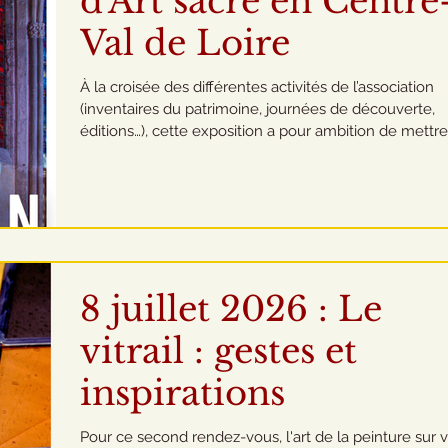
d'Art sacré en Centre
Val de Loire
À la croisée des différentes activités de l’association
(inventaires du patrimoine, journées de découverte,
éditions…), cette exposition a pour ambition de mettr
valeur des éléments caractéristiques du patrimoine
religieux de notre région, dans toute sa diversité. Elle
représente aussi une double célébration ! 15 ans de
complicité Cette exposition mettra en effet en valeur la
complicité artistique et professionnelle nouée depuis
ans avec Anthony Perrot, photograph
8 juillet 2026 : Le
vitrail : gestes et
inspirations
Pour ce second rendez-vous, l'art de la peinture sur 