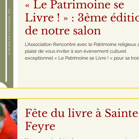
« Le Patrimoine se
Livre ! » : 3ème éditi
de notre salon
L’Association Rencontre avec le Patrimoine religieux a
plaisir de vous inviter à son évènement culturel
exceptionnel « Le Patrimoine se Livre ! » pour sa tro
édition, qui se tiendra le samedi 6 juin, de 10h à 12h e
14h à 17h30, au Centre François Garnier, situé au 10 p
John Stewart de Buchan à Châtillon-sur-Indre. Lors d
cette grande vente, les visiteurs pourront découvrir 
large sélection d’ouvrages neufs et d’occasion à petits
autour des thèmes du
Fête du livre à Sainte
Feyre