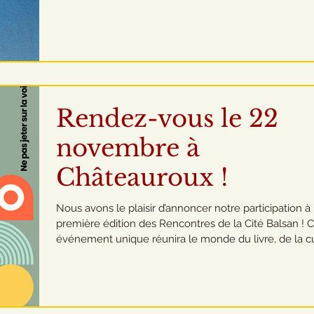
l'orfèvrerie, de l'émail, du vitrail, de la mosaïque... :
Cathédrale Saint-Pierre à Poitiers, musée du vitrail à
Curzay-sur-Vonne, Cathédrale Saint-Pierre à Angoulê
Et bien plus... A gauche : Aiguière en argent doré (1697),
trésor de la cathédrale Saint-Pierre à Poitiers, Inventa
général Nouvelle Aquit
Rendez-vous le 22
novembre à
Châteauroux !
Nous avons le plaisir d’annoncer notre participation à 
première édition des Rencontres de la Cité Balsan ! Cet
événement unique réunira le monde du livre, de la c
et de la création pour une journée riche en échanges
découvertes. Au programme : 📚 Des éditeurs 🤝 Des
associations – dont la nôtre ! ✍️ Des auteurs 🎤 Des
conférences Une belle occasion de rencontrer des