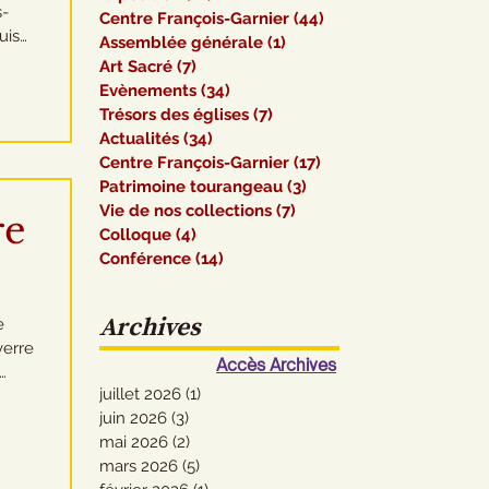
s-
Centre François-Garnier
(44)
44 posts
Assemblée générale
(1)
1 post
te
Art Sacré
(7)
7 posts
t des
Evènements
(34)
34 posts
de la
Trésors des églises
(7)
7 posts
0
Actualités
(34)
34 posts
50
Centre François-Garnier
(17)
17 posts
Patrimoine tourangeau
(3)
3 posts
Vie de nos collections
(7)
7 posts
re
Colloque
(4)
4 posts
Conférence
(14)
14 posts
Archives
e
verre
Accès Archives
juillet 2026
(1)
1 post
tiers
juin 2026
(3)
3 posts
de
mai 2026
(2)
2 posts
 de la
mars 2026
(5)
5 posts
e