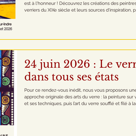
est à l'honneur ! Découvrez les créations des peintre
verriers du XIXe siècle et leurs sources d'inspiration, puis
l'art de peindre le verre aujourd'hui avec une vitraillis
professionnelle. Circuit découverte autour du vitrail e
métiers du verre. Rendez-vous à 14h15 – Auditorium 
médiathèque 8, place John Stewart de Buchan, 3670
Châtillon-sur-Indre Début de l'atelier : 14h30 Durée : 
minutes Cette pre
24 juin 2026 : Le ver
dans tous ses états
Pour ce rendez-vous inédit, nous vous proposons un
approche originale des arts du verre : la peinture sur 
et ses techniques, puis l’art du verre soufflé et filé à la
flamme. Circuit découverte autour du vitrail et des mé
du verre Rendez-vous à 14h45 – Église Saint-Martin 
Valençay 27, route de Chabris, 36600 Valençay Début
visite : 15h00 Durée : 45 minutes Cette première étap