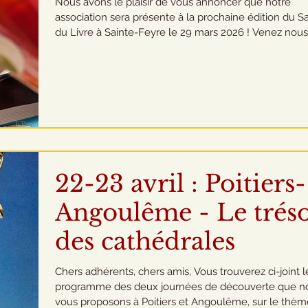
Nous avons le plaisir de vous annoncer que notre
association sera présente à la prochaine édition du S
du Livre à Sainte-Feyre le 29 mars 2026 ! Venez nous
rencontrer, échanger et découvrir nos projets et
publications. Ce sera l'occasion de discuter de notre
passion pour la littérature et de vous immerger dans
événement riche en découvertes. 📅 Date : Dimanch
mars 2026 📍 Lieu : Salon du Livre, Sainte-Feyre Nou
avons hâte de vous y retrouver !
22-23 avril : Poitiers-
Angoulême - Le trés
des cathédrales
Chers adhérents, chers amis, Vous trouverez ci-joint le
programme des deux journées de découverte que n
vous proposons à Poitiers et Angoulême, sur le thè