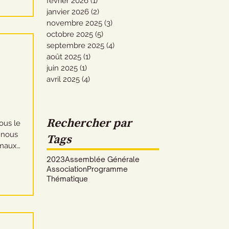
février 2026
(1)
1 post
rtin
janvier 2026
(2)
2 posts
novembre 2025
(3)
3 posts
octobre 2025
(5)
5 posts
septembre 2025
(4)
4 posts
août 2025
(1)
1 post
juin 2025
(1)
1 post
avril 2025
(4)
4 posts
Rechercher par
 nous
Tags
maux,
e la
2023
Assemblée Générale
Association
Programme
Thématique
ne