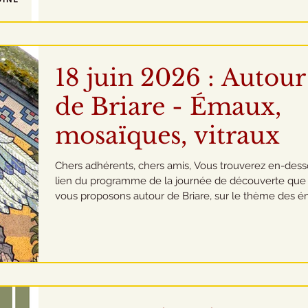
vous invite à découvrir les vitraux de l’Église Saint-Ma
de Valençay en comp
18 juin 2026 : Autour
de Briare - Émaux,
mosaïques, vitraux
Chers adhérents, chers amis, Vous trouverez en-dessous le
lien du programme de la journée de découverte que
vous proposons autour de Briare, sur le thème des é
des mosaïques et des vitraux : Musée des Emaux et d
mosaïque ainsi que la visite de l'église Saint-Etienne.
Fronton de l’église Saint-Étienne de Briare, par Eugè
Grasset, 1890