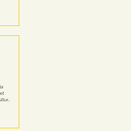
me...
ire
la
ulture
 et en