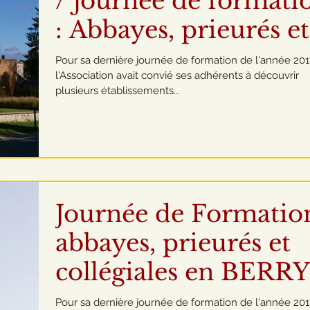
/ journée de formati
: Abbayes, prieurés et
collégiales en BERRY
Pour sa dernière journée de formation de l'année 201
l'Association avait convié ses adhérents à découvrir
(12 oct. 201
plusieurs établissements...
Journée de Formation
abbayes, prieurés et
collégiales en BERRY
12 octobre 2017
Pour sa dernière journée de formation de l'année 201