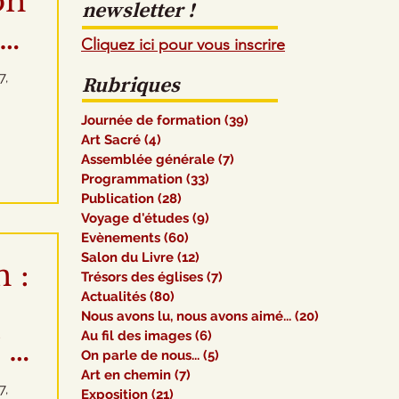
on
newsletter !
Cliquez ici pour vous inscrire
7,
Rubriques
Journée de formation
(39)
39 posts
Art Sacré
(4)
4 posts
Assemblée générale
(7)
7 posts
Programmation
(33)
33 posts
Publication
(28)
28 posts
Voyage d'études
(9)
9 posts
Evènements
(60)
60 posts
Salon du Livre
(12)
12 posts
 :
Trésors des églises
(7)
7 posts
Actualités
(80)
80 posts
Nous avons lu, nous avons aimé...
(20)
20 posts
Au fil des images
(6)
6 posts
 -
On parle de nous...
(5)
5 posts
Art en chemin
(7)
7 posts
7,
Exposition
(21)
21 posts