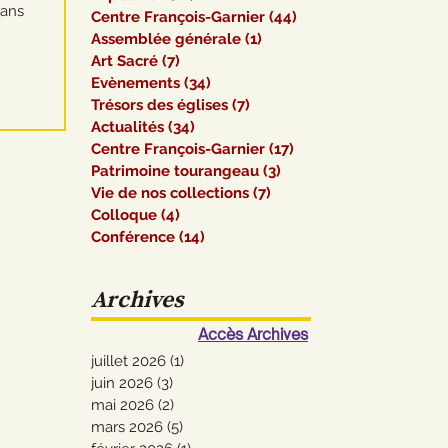
dans
Centre François-Garnier
(44)
44 posts
Assemblée générale
(1)
1 post
Art Sacré
(7)
7 posts
Evènements
(34)
34 posts
Trésors des églises
(7)
7 posts
Actualités
(34)
34 posts
Centre François-Garnier
(17)
17 posts
Patrimoine tourangeau
(3)
3 posts
Vie de nos collections
(7)
7 posts
Colloque
(4)
4 posts
Conférence
(14)
14 posts
Archives
Accès Archives
juillet 2026
(1)
1 post
juin 2026
(3)
3 posts
mai 2026
(2)
2 posts
mars 2026
(5)
5 posts