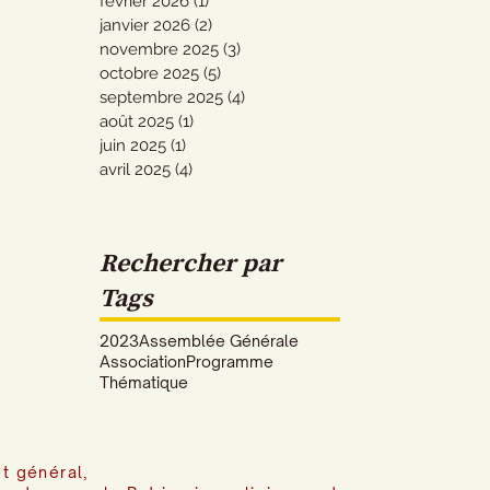
février 2026
(1)
1 post
janvier 2026
(2)
2 posts
novembre 2025
(3)
3 posts
octobre 2025
(5)
5 posts
septembre 2025
(4)
4 posts
août 2025
(1)
1 post
juin 2025
(1)
1 post
avril 2025
(4)
4 posts
Rechercher par
Tags
2023
Assemblée Générale
Association
Programme
Thématique
t général,